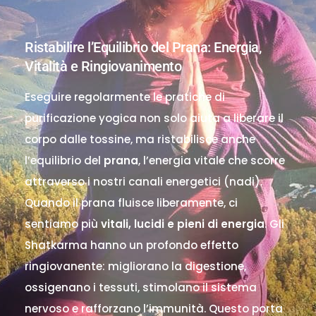
Ristabilire l’Equilibrio del Prana: Energia,
Vitalità e Ringiovanimento
Eseguire regolarmente le pratiche di
purificazione yogica non solo aiuta a liberare il
corpo dalle tossine, ma ristabilisce anche
l’equilibrio del
prana
, l’energia vitale che scorre
attraverso i nostri canali energetici (nadi).
Quando il prana fluisce liberamente, ci
sentiamo più
vitali, lucidi e pieni di energia
. Gli
Shatkarma hanno un profondo effetto
ringiovanente: migliorano la digestione,
ossigenano i tessuti, stimolano il sistema
nervoso e rafforzano l’immunità. Questo porta