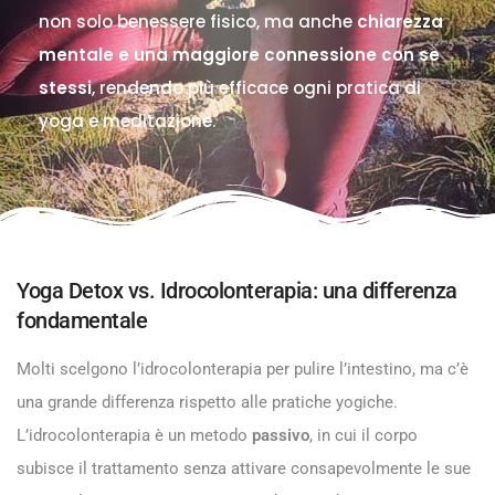
non solo benessere fisico, ma anche
chiarezza
mentale e una maggiore connessione con se
stessi
, rendendo più efficace ogni pratica di
yoga e meditazione.
Yoga Detox vs. Idrocolonterapia: una differenza
fondamentale
Molti scelgono l’idrocolonterapia per pulire l’intestino, ma c’è
una grande differenza rispetto alle pratiche yogiche.
L’idrocolonterapia è un metodo
passivo
, in cui il corpo
subisce il trattamento senza attivare consapevolmente le sue