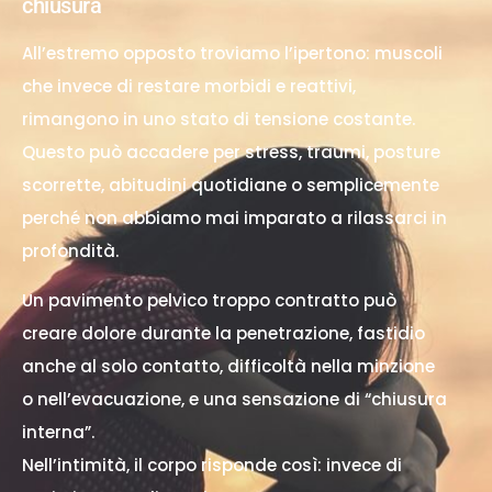
chiusura
All’estremo opposto troviamo l’ipertono: muscoli
che invece di restare morbidi e reattivi,
rimangono in uno stato di tensione costante.
Questo può accadere per stress, traumi, posture
scorrette, abitudini quotidiane o semplicemente
perché non abbiamo mai imparato a rilassarci in
profondità.
Un pavimento pelvico troppo contratto può
creare dolore durante la penetrazione, fastidio
anche al solo contatto, difficoltà nella minzione
o nell’evacuazione, e una sensazione di “chiusura
interna”.
Nell’intimità, il corpo risponde così: invece di