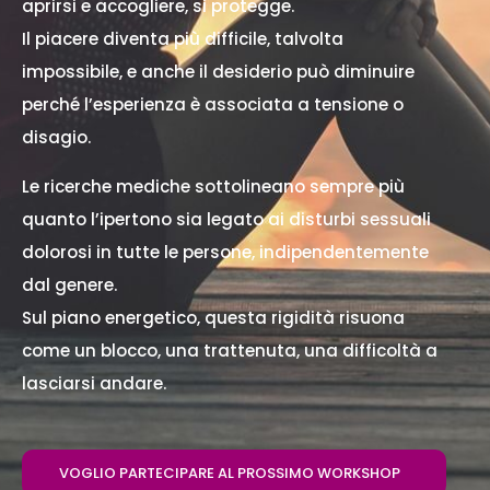
aprirsi e accogliere, si protegge.
Il piacere diventa più difficile, talvolta
impossibile, e anche il desiderio può diminuire
perché l’esperienza è associata a tensione o
disagio.
Le ricerche mediche sottolineano sempre più
quanto l’ipertono sia legato ai disturbi sessuali
dolorosi in tutte le persone, indipendentemente
dal genere.
Sul piano energetico, questa rigidità risuona
come un blocco, una trattenuta, una difficoltà a
lasciarsi andare.
VOGLIO PARTECIPARE AL PROSSIMO WORKSHOP