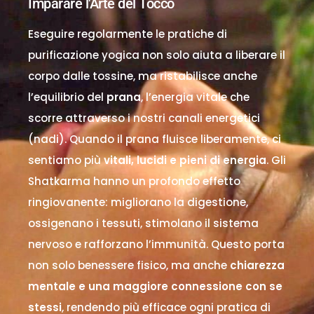
Imparare l'Arte del Tocco
Eseguire regolarmente le pratiche di
purificazione yogica non solo aiuta a liberare il
corpo dalle tossine, ma ristabilisce anche
l’equilibrio del
prana
, l’energia vitale che
scorre attraverso i nostri canali energetici
(nadi). Quando il prana fluisce liberamente, ci
sentiamo più
vitali, lucidi e pieni di energia
. Gli
Shatkarma hanno un profondo effetto
ringiovanente: migliorano la digestione,
ossigenano i tessuti, stimolano il sistema
nervoso e rafforzano l’immunità. Questo porta
non solo benessere fisico, ma anche
chiarezza
mentale e una maggiore connessione con se
stessi
, rendendo più efficace ogni pratica di